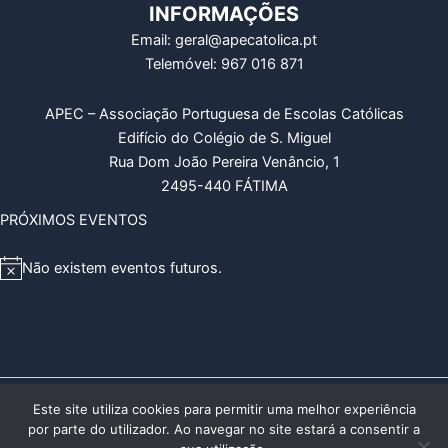
INFORMAÇÕES
Email: geral@apecatolica.pt
Telemóvel: 967 016 871
APEC – Associação Portuguesa de Escolas Católicas
Edifício do Colégio de S. Miguel
Rua Dom João Pereira Venâncio, 1
2495-440 FÁTIMA
PRÓXIMOS EVENTOS
Não existem eventos futuros.
A
v
i
s
o
Copyright © 2026 APEC – Associação Portuguesa de Escolas
Este site utiliza cookies para permitir uma melhor experiência
por parte do utilizador. Ao navegar no site estará a consentir a
Católicas