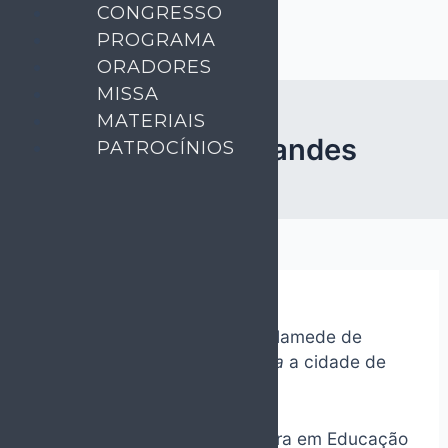
Skip
CONGRESSO
to
PROGRAMA
content
ORADORES
MISSA
MATERIAIS
Andreia Fernandes
PATROCÍNIOS
Tem 32 anos, é natural de S. Mamede de
Infesta e há 3 anos que
explora
a cidade de
Lisboa.
Em 2013, terminou a licenciatura em Educação