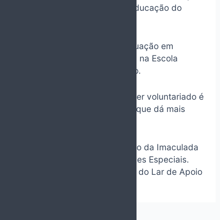
Social na Escola Superior de Educação do
Porto.
Em 2014, terminou a pós-graduação em
Educação e Intervenção Social na Escola
Superior de Educação do Porto.
Desde 2017,
descobriu
que fazer voluntariado é
encontrar uma forma de viver, que dá mais
sentido à vida…
Em 2022, entrou para o Instituto da Imaculada
para Pessoas com Necessidades Especiais.
Atualmente, é Diretora Técnica do Lar de Apoio
e anima o grupo da Pastoral.