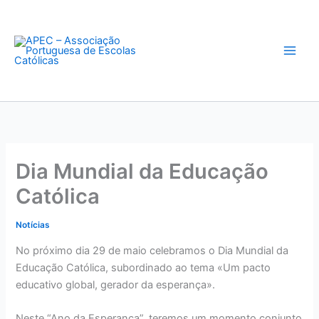
Skip
to
content
Dia Mundial da Educação
Católica
Notícias
No próximo dia 29 de maio celebramos o Dia Mundial da
Educação Católica, subordinado ao tema «Um pacto
educativo global, gerador da esperança».
Neste “Ano da Esperança”, teremos um momento conjunto