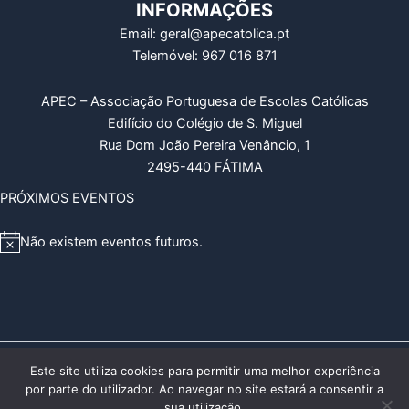
INFORMAÇÕES
Email: geral@apecatolica.pt
Telemóvel: 967 016 871
APEC – Associação Portuguesa de Escolas Católicas
Edifício do Colégio de S. Miguel
Rua Dom João Pereira Venâncio, 1
2495-440 FÁTIMA
PRÓXIMOS EVENTOS
Não existem eventos futuros.
A
v
i
s
o
Copyright © 2026 APEC – Associação Portuguesa de Escolas
Este site utiliza cookies para permitir uma melhor experiência
por parte do utilizador. Ao navegar no site estará a consentir a
Católicas
sua utilização.