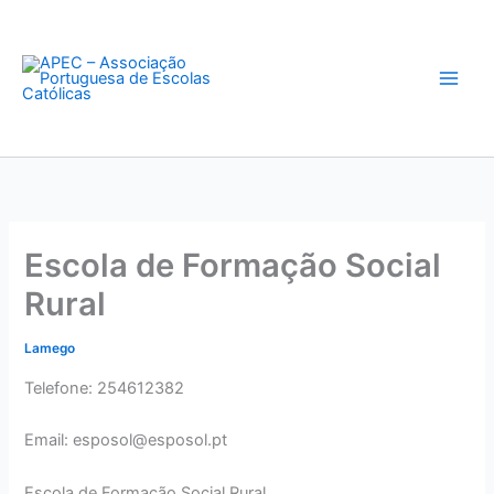
Skip
to
content
Escola de Formação Social
Rural
Lamego
Telefone: 254612382
Email: esposol@esposol.pt
Escola de Formação Social Rural