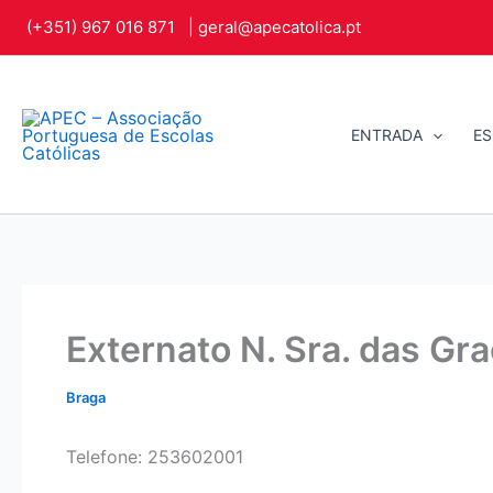
Skip
(+351) 967 016 871 |
geral@apecatolica.pt
to
content
ENTRADA
ES
Externato N. Sra. das Gr
Braga
Telefone: 253602001