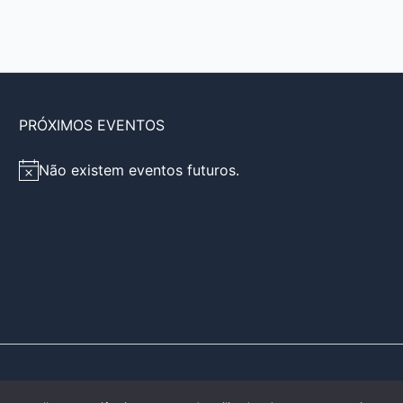
PRÓXIMOS EVENTOS
Não existem eventos futuros.
A
v
i
s
o
e Escolas Católicas