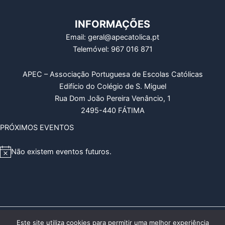
INFORMAÇÕES
Email: geral@apecatolica.pt
Telemóvel: 967 016 871
APEC – Associação Portuguesa de Escolas Católicas
Edifício do Colégio de S. Miguel
Rua Dom João Pereira Venâncio, 1
2495-440 FÁTIMA
PRÓXIMOS EVENTOS
Não existem eventos futuros.
A
v
i
s
o
Copyright © 2026 APEC – Associação Portuguesa de Escolas
Este site utiliza cookies para permitir uma melhor experiência