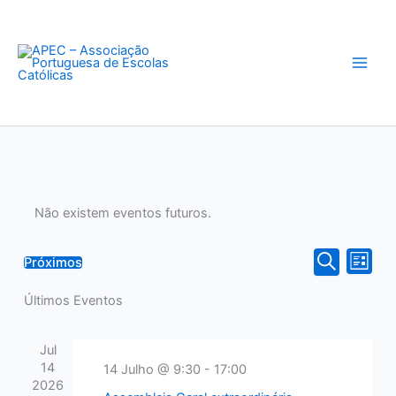
Skip
to
content
Não existem eventos futuros.
Navegação
Naveg
Próximos
Lista
Selecione
Pesquisar
de
de
a
Últimos Eventos
pesquisa
visual
data.
e
de
visualização
Event
Jul
de
14
14 Julho @ 9:30
-
17:00
2026
Eventos