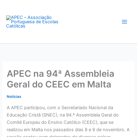
Skip
to
content
APEC na 94ª Assembleia
Geral do CEEC em Malta
Notícias
A APEC participou, com o Secretariado Nacional da
Educação Cristã (SNEC), na 94.ª Assembleia Geral do
Comité Europeu do Ensino Católico (CEEC), que se
realizou em Malta nos passados dias 8 e 9 de novembro. A
sessão contou com delegados de diversos países